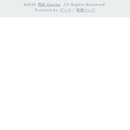
©2026
男廚 danchu
. All Rights Reserved.
Powered by
グーペ
/
管理ページ