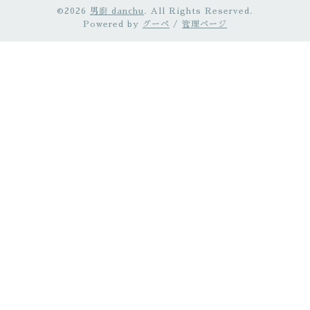
©2026
男廚 danchu
. All Rights Reserved.
Powered by
グーペ
/
管理ページ